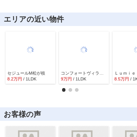
エリアの近い物件
セジュールM松が枝
コンフォートヴィラ若松
Ｌｕｍｉｅ
8.2
万
円
/ 1LDK
9
万
円
/ 1LDK
8.5
万
円
/ 1
お客様の声