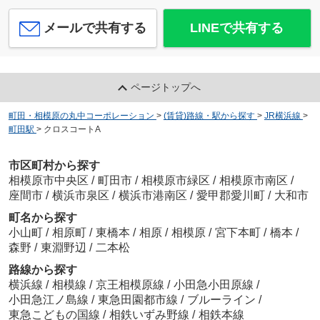
メールで共有する
LINEで共有する
ページトップへ
町田・相模原の丸中コーポレーション
>
(賃貸)路線・駅から探す
>
JR横浜線
>
町田駅
>
クロスコートA
市区町村から探す
相模原市中央区
/
町田市
/
相模原市緑区
/
相模原市南区
/
座間市
/
横浜市泉区
/
横浜市港南区
/
愛甲郡愛川町
/
大和市
町名から探す
小山町
/
相原町
/
東橋本
/
相原
/
相模原
/
宮下本町
/
橋本
/
森野
/
東淵野辺
/
二本松
路線から探す
横浜線
/
相模線
/
京王相模原線
/
小田急小田原線
/
小田急江ノ島線
/
東急田園都市線
/
ブルーライン
/
東急こどもの国線
/
相鉄いずみ野線
/
相鉄本線