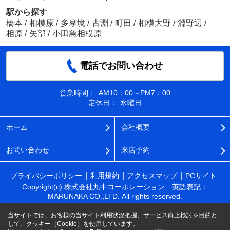
駅から探す
橋本
/
相模原
/
多摩境
/
古淵
/
町田
/
相模大野
/
淵野辺
/
相原
/
矢部
/
小田急相模原
電話でお問い合わせ
営業時間：
AM10：00～PM7：00
定休日：
水曜日
ホーム
会社概要
お問い合わせ
来店予約
プライバシーポリシー
利用規約
アクセスマップ
PCサイト
Copyright(c) 株式会社丸中コーポレーション 英語表記：
MARUNAKA CO.,LTD. All rights reserved.
当サイトでは、お客様の当サイト利用状況把握、サービス向上検討を目的と
して、クッキー（Cookie）を使用しています。