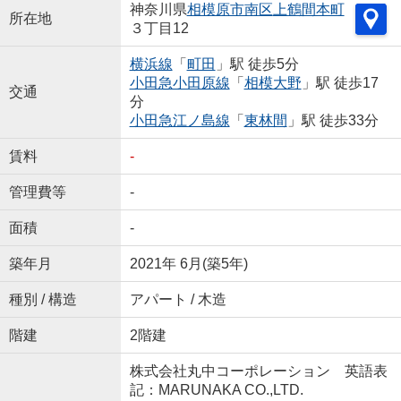
神奈川県
相模原市南区
上鶴間本町
所在地
３丁目12
横浜線
「
町田
」駅 徒歩5分
小田急小田原線
「
相模大野
」駅 徒歩17
交通
分
小田急江ノ島線
「
東林間
」駅 徒歩33分
賃料
-
管理費等
-
面積
-
築年月
2021年 6月(築5年)
種別 / 構造
アパート / 木造
階建
2階建
株式会社丸中コーポレーション 英語表
記：MARUNAKA CO.,LTD.