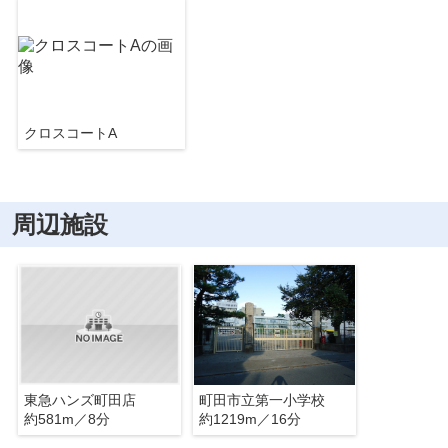
クロスコートA
周辺施設
東急ハンズ町田店
町田市立第一小学校
約581m／8分
約1219m／16分