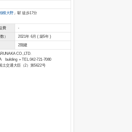
相模大野
」駅 徒歩17分
益費
-
年数）
2021年 6月 ( 築5年 )
2階建
KA CO.,LTD.
uilding
TEL:042-721-7080
 国土交通大臣（2）第5622号