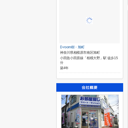
D-room樹・旭町
神奈川県相模原市南区旭町
小田急小田原線「相模大野」駅 徒歩15
分
築4年