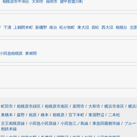
相模原市中央区
大和市
座間市
愛甲郡愛川町
野
下溝
上鶴間本町
新磯野
南台
松が枝町
東大沼
若松
西大沼
相模台
北
小田急相模原
東林間
町田市
/
相模原市緑区
/
相模原市南区
/
座間市
/
大和市
/
横浜市泉区
/
横浜
東橋本
/
森野
/
相原
/
橋本
/
相模原
/
宮下本町
/
東淵野辺
/
二本松
京王相模原線
/
小田急小田原線
/
小田急江ノ島線
/
東急田園都市線
/
ブルー
相鉄本線