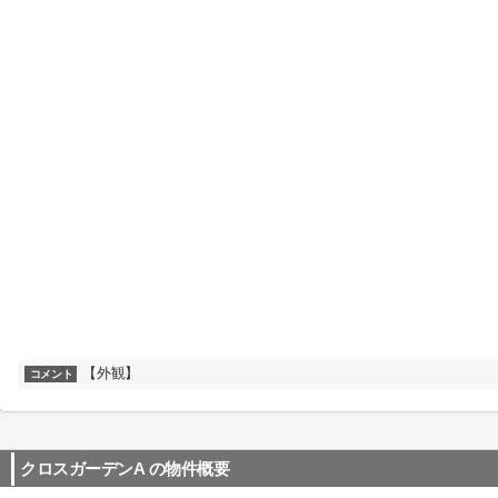
【外観】
コメント
クロスガーデンA
の物件概要