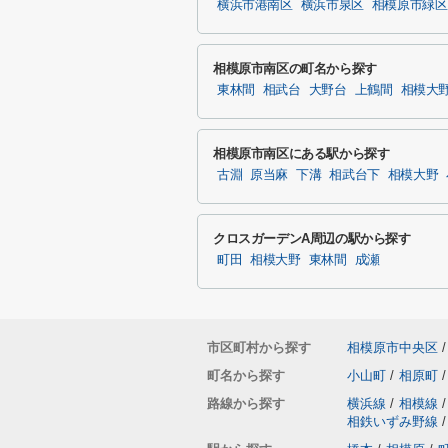
横浜市港南区
横浜市泉区
相模原市緑区
相模原市南区の町名から探す
東林間
相武台
大野台
上鶴間
相模大
相模原市南区にある駅から探す
古淵
原当麻
下溝
相武台下
相模大野
クロスガーデンA周辺の駅から探す
町田
相模大野
東林間
成瀬
市区町村から探す
相模原市中央区
/
町名から探す
小山町
/
相原町
/
路線から探す
横浜線
/
相模線
/
相鉄いずみ野線
/