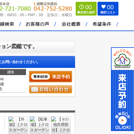
00
00
間：
AM10：00～PM7：00
定休日：
水曜日
ション図鑑です。
にお問い合わせください。
建物
5年
階建
造