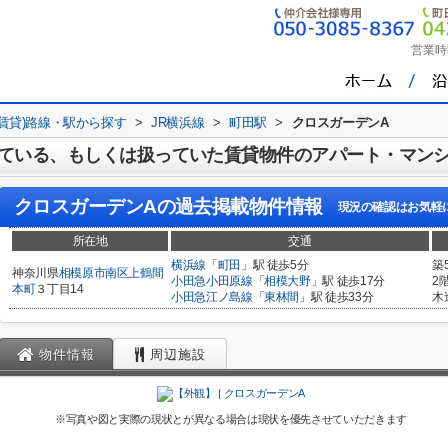
営業時
(賃貸)路線・駅から探す
>
JR横浜線
>
町田駅
>
クロスガーデンA
ている、もしくは扱っていた賃貸物件のアパート・マン
クロスガーデンA
の過去掲載物件情報
現況の確認はお気軽
所在地
交通
横浜線
「
町田
」駅 徒歩5分
築
神奈川県
相模原市南区
上鶴間
小田急小田原線
「
相模大野
」駅 徒歩17分
2
本町
３丁目14
小田急江ノ島線
「
東林間
」駅 徒歩33分
木
物件情報
周辺施設
※写真や図と実際の現状とが異なる場合は現状を優先させていただきます