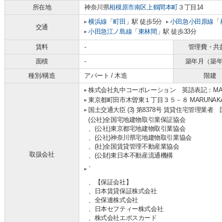
所在地
神奈川県
相模原市南区
上鶴間本町
３丁目14
横浜線
「
町田
」駅 徒歩5分
小田急小田原線
「
交通
小田急江ノ島線
「
東林間
」駅 徒歩33分
賃料
-
管理費・共
面積
-
築年月（築
種別/構造
アパート / 木造
階建
株式会社丸中コーポレーション 英語表記：MARUNA
東京都町田市木曽東１丁目３５－８ MARUNAKA b
国土交通大臣 (3) 第8378号 賃貸住宅管理業者
(公社)全国宅地建物取引業保証協会
、(公社)東京都宅地建物取引業協会
、(公社)神奈川県宅地建物取引業協会
、(社)全国賃貸管理不動産業協会
取扱会社
、(公財)東日本不動産流通機構
、
、【保証会社】
、日本賃貸保証株式会社
、全保連株式会社
、日本セフティー株式会社
、株式会社エポスカード