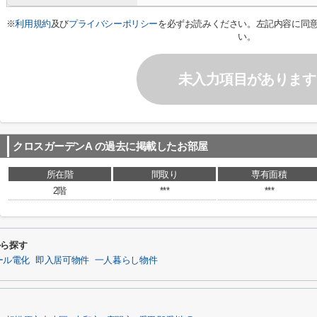
※
利用規約
及び
プライバシーポリシー
を必ずお読みください。左記内容に同
い。
未入力項目があります
クロスガーデンA
の過去に掲載したお部屋
所在階
間取り
専有面積
2階
***
***
から探す
ール電化
即入居可物件
一人暮らし物件