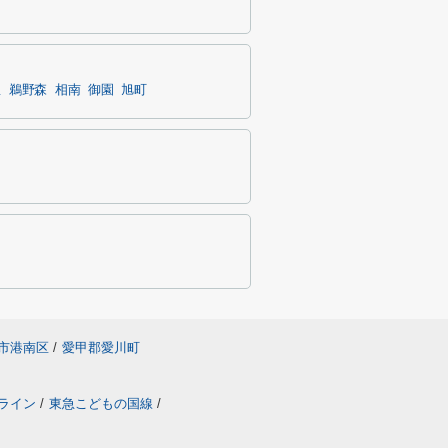
里
鵜野森
相南
御園
旭町
市港南区
/
愛甲郡愛川町
ライン
/
東急こどもの国線
/