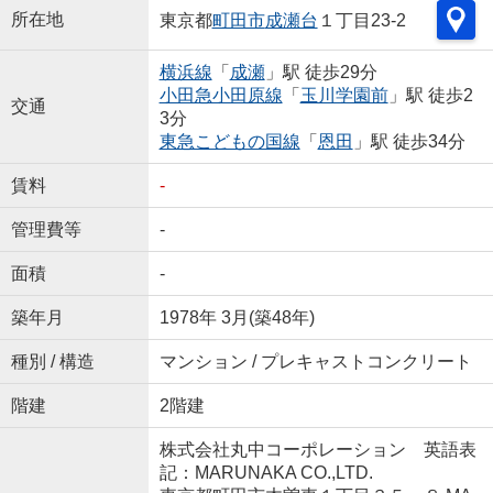
所在地
東京都
町田市
成瀬台
１丁目23-2
横浜線
「
成瀬
」駅 徒歩29分
小田急小田原線
「
玉川学園前
」駅 徒歩2
交通
3分
東急こどもの国線
「
恩田
」駅 徒歩34分
賃料
-
管理費等
-
面積
-
築年月
1978年 3月(築48年)
種別 / 構造
マンション / プレキャストコンクリート
階建
2階建
株式会社丸中コーポレーション 英語表
記：MARUNAKA CO.,LTD.