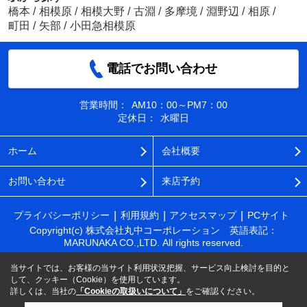
橋本
/
相模原
/
相模大野
/
古淵
/
多摩境
/
淵野辺
/
相原
/
町田
/
矢部
/
小田急相模原
電話でお問い合わせ
営業時間：
AM10：00～PM7：00
定休日：
水曜日
ホーム
会社概要
お問い合わせ
来店予約
プライバシーポリシー
利用規約
アクセスマップ
PCサイト
Copyright(c) 株式会社丸中コーポレーション 英語表記：
MARUNAKA CO.,LTD. All rights reserved.
当サイトでは、お客様の当サイト利用状況把握、サービス向上検討を目的と
して、クッキー（Cookie）を使用しています。
詳しくは、当社の
「Cookieの取扱いについて」
をご確認ください。