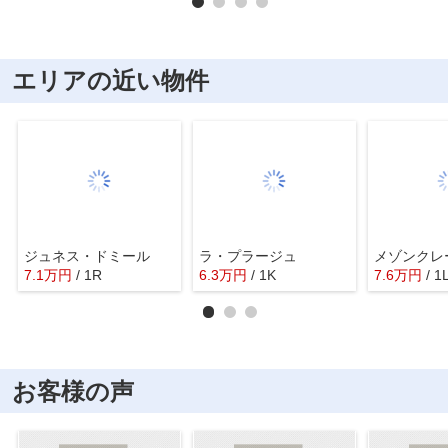
エリアの近い物件
ジュネス・ドミール
ラ・プラージュ
メゾンクレ
7.1
万
円
/ 1R
6.3
万
円
/ 1K
7.6
万
円
/ 1
お客様の声