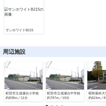
サンホワイトB215
周辺施設
町田市立成瀬台小学校
町田市立成瀬台中学校
昭和薬科大
約838m／11分
約787m／10分
約624m／