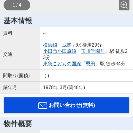
1 / 4
基本情報
賃料
-
横浜線
「
成瀬
」駅 徒歩29分
小田急小田原線
「
玉川学園前
」駅 徒歩2
交通
3分
東急こどもの国線
「
恩田
」駅 徒歩34分
間取り(面積)
-(-)
築年月
1978年 3月(築48年)
お問い合わせ(無料)
物件概要