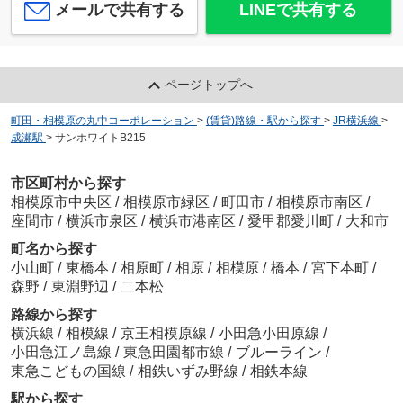
メールで共有する
LINEで共有する
ページトップへ
町田・相模原の丸中コーポレーション
>
(賃貸)路線・駅から探す
>
JR横浜線
>
成瀬駅
>
サンホワイトB215
市区町村から探す
相模原市中央区
/
相模原市緑区
/
町田市
/
相模原市南区
/
座間市
/
横浜市泉区
/
横浜市港南区
/
愛甲郡愛川町
/
大和市
町名から探す
小山町
/
東橋本
/
相原町
/
相原
/
相模原
/
橋本
/
宮下本町
/
森野
/
東淵野辺
/
二本松
路線から探す
横浜線
/
相模線
/
京王相模原線
/
小田急小田原線
/
小田急江ノ島線
/
東急田園都市線
/
ブルーライン
/
東急こどもの国線
/
相鉄いずみ野線
/
相鉄本線
駅から探す