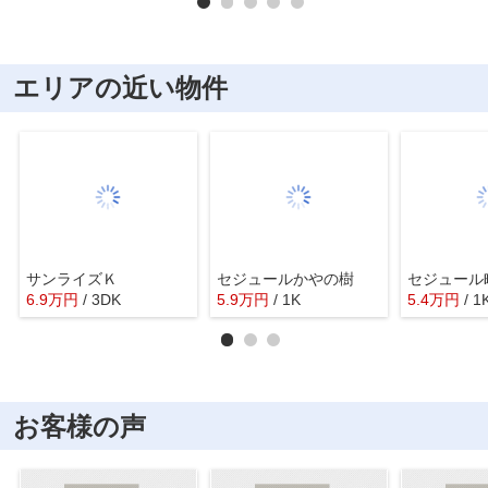
エリアの近い物件
サンライズＫ
セジュールかやの樹
セジュール
6.9
万
円
/ 3DK
5.9
万
円
/ 1K
5.4
万
円
/ 1
お客様の声