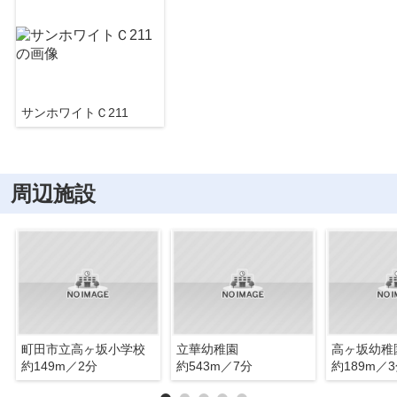
サンホワイトＣ211
周辺施設
町田市立高ヶ坂小学校
立華幼稚園
高ヶ坂幼稚
約149m／2分
約543m／7分
約189m／