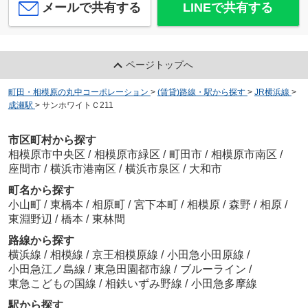
メールで共有する
LINEで共有する
ページトップへ
町田・相模原の丸中コーポレーション
>
(賃貸)路線・駅から探す
>
JR横浜線
>
成瀬駅
>
サンホワイトＣ211
市区町村から探す
相模原市中央区
/
相模原市緑区
/
町田市
/
相模原市南区
/
座間市
/
横浜市港南区
/
横浜市泉区
/
大和市
町名から探す
小山町
/
東橋本
/
相原町
/
宮下本町
/
相模原
/
森野
/
相原
/
東淵野辺
/
橋本
/
東林間
路線から探す
横浜線
/
相模線
/
京王相模原線
/
小田急小田原線
/
小田急江ノ島線
/
東急田園都市線
/
ブルーライン
/
東急こどもの国線
/
相鉄いずみ野線
/
小田急多摩線
駅から探す