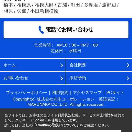
橋本
/
相模原
/
相模大野
/
古淵
/
町田
/
多摩境
/
淵野辺
/
相原
/
矢部
/
小田急相模原
電話でお問い合わせ
営業時間：
AM10：00～PM7：00
定休日：
水曜日
ホーム
会社概要
お問い合わせ
来店予約
プライバシーポリシー
利用規約
アクセスマップ
PCサイト
Copyright(c) 株式会社丸中コーポレーション 英語表記：
MARUNAKA CO.,LTD. All rights reserved.
当サイトでは、お客様の当サイト利用状況把握、サービス向上検討を目的と
して、クッキー（Cookie）を使用しています。
詳しくは、当社の
「Cookieの取扱いについて」
をご確認ください。