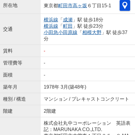
所在地
東京都
町田市
高ヶ坂
６丁目15-1
横浜線
「
成瀬
」駅 徒歩18分
横浜線
「
町田
」駅 徒歩23分
交通
小田急小田原線
「
相模大野
」駅 徒歩37
分
賃料
-
管理費等
-
面積
-
築年月
1978年 3月(築48年)
種別 / 構造
マンション / プレキャストコンクリート
階建
2階建
株式会社丸中コーポレーション 英語表
記：MARUNAKA CO.,LTD.