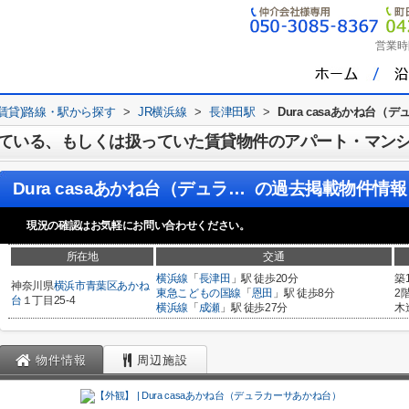
営業時
(賃貸)路線・駅から探す
>
JR横浜線
>
長津田駅
>
Dura casaあかね台
ている、もしくは扱っていた賃貸物件のアパート・マン
Dura casaあかね台（デュラカーサあかね台）
の過去掲載物件情報
現況の確認はお気軽にお問い合わせください。
所在地
交通
横浜線
「
長津田
」駅 徒歩20分
築
神奈川県
横浜市青葉区
あかね
東急こどもの国線
「
恩田
」駅 徒歩8分
2
台
１丁目25-4
横浜線
「
成瀬
」駅 徒歩27分
木
物件情報
周辺施設