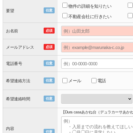
物件の詳細を知りたい
要望
任意
不動産会社に行きたい
お名前
必須
メールアドレス
必須
電話番号
任意
メール
電話
希望連絡方法
任意
希望連絡時間
任意
【Dura casaあかね台（デュラカーサあ
内容
任意