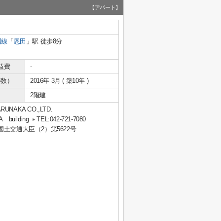
【アパート】
国線
「
恩田
」駅 徒歩8分
益費
-
年数）
2016年 3月 ( 築10年 )
2階建
KA CO.,LTD.
uilding
TEL:042-721-7080
 国土交通大臣（2）第5622号