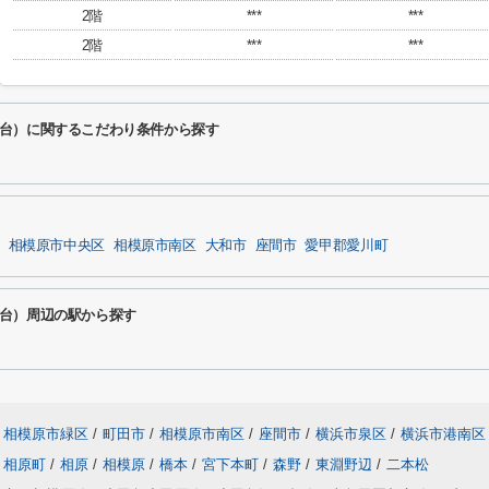
2階
***
***
2階
***
***
かね台）に関するこだわり条件から探す
相模原市中央区
相模原市南区
大和市
座間市
愛甲郡愛川町
かね台）周辺の駅から探す
相模原市緑区
/
町田市
/
相模原市南区
/
座間市
/
横浜市泉区
/
横浜市港南区
相原町
/
相原
/
相模原
/
橋本
/
宮下本町
/
森野
/
東淵野辺
/
二本松