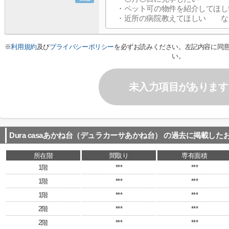
※
利用規約
及び
プライバシーポリシー
を必ずお読みください。左記内容に同
い。
未入力項目があります
Dura casaあかね台（デュラカーサあかね台）
の過去に掲載した
所在階
間取り
専有面積
1階
***
***
1階
***
***
1階
***
***
2階
***
***
2階
***
***