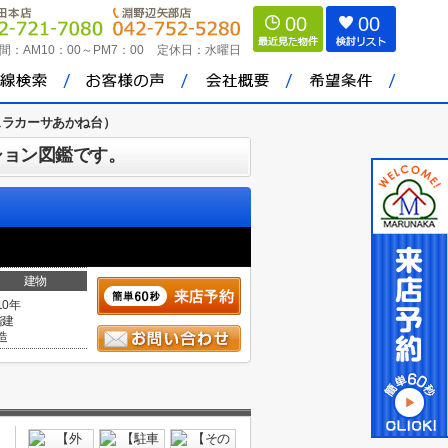
00
00
間：
AM10：00～PM7：00
定休日：
水曜日
（デュラカーサあかね台）
ション図鑑です。
建物
10年
階建
造