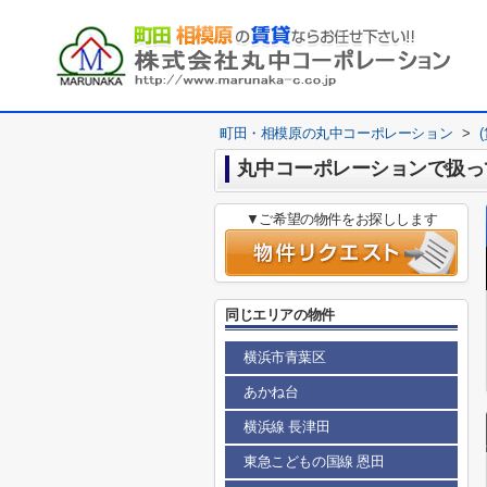
町田・相模原の丸中コーポレーション
>
丸中コーポレーションで扱っ
▼ご希望の物件をお探しします
同じエリアの物件
横浜市青葉区
あかね台
横浜線 長津田
東急こどもの国線 恩田