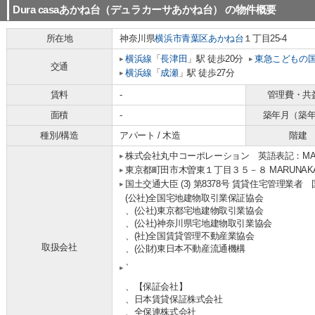
Dura casaあかね台（デュラカーサあかね台）
の物件概要
所在地
神奈川県
横浜市青葉区
あかね台
１丁目25-4
横浜線
「
長津田
」駅 徒歩20分
東急こどもの
交通
横浜線
「
成瀬
」駅 徒歩27分
賃料
-
管理費・共
面積
-
築年月（築
種別/構造
アパート / 木造
階建
株式会社丸中コーポレーション 英語表記：MARUNA
東京都町田市木曽東１丁目３５－８ MARUNAKA b
国土交通大臣 (3) 第8378号 賃貸住宅管理業者
(公社)全国宅地建物取引業保証協会
、(公社)東京都宅地建物取引業協会
、(公社)神奈川県宅地建物取引業協会
、(社)全国賃貸管理不動産業協会
取扱会社
、(公財)東日本不動産流通機構
、
、【保証会社】
、日本賃貸保証株式会社
、全保連株式会社