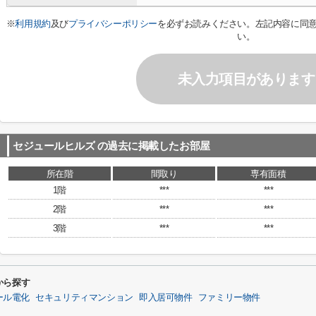
※
利用規約
及び
プライバシーポリシー
を必ずお読みください。左記内容に同
い。
未入力項目があります
セジュールヒルズ
の過去に掲載したお部屋
所在階
間取り
専有面積
1階
***
***
2階
***
***
3階
***
***
から探す
ール電化
セキュリティマンション
即入居可物件
ファミリー物件