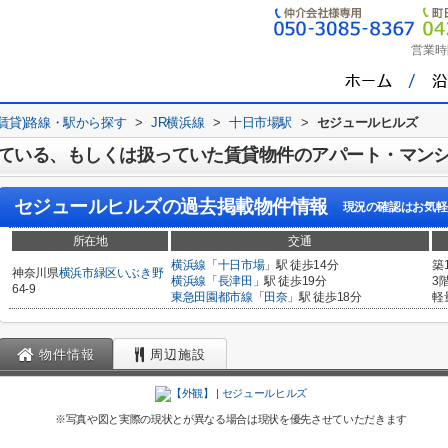
営業時
(賃貸)路線・駅から探す
>
JR横浜線
>
十日市場駅
>
セジュールヒルズ
ている、もしくは扱っていた賃貸物件のアパート・マン
セジュールヒルズ
の過去掲載物件情報
現況の確認はお気軽
所在地
交通
横浜線
「
十日市場
」駅 徒歩14分
築
神奈川県
横浜市緑区
いぶき野
横浜線
「
長津田
」駅 徒歩19分
3
64-9
東急田園都市線
「
田奈
」駅 徒歩18分
軽
物件情報
周辺施設
※写真や図と実際の現状とが異なる場合は現状を優先させていただきます