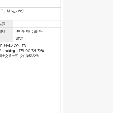
津田
」駅 徒歩19分
益費
-
年数）
2012年 8月 ( 築14年 )
3階建
KA CO.,LTD.
uilding
TEL:042-721-7080
 国土交通大臣（2）第5622号