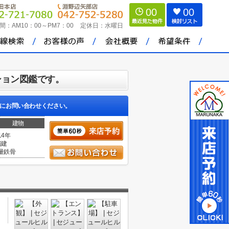
00
00
間：
AM10：00～PM7：00
定休日：
水曜日
ション図鑑です。
にお問い合わせください。
建物
14年
階建
量鉄骨