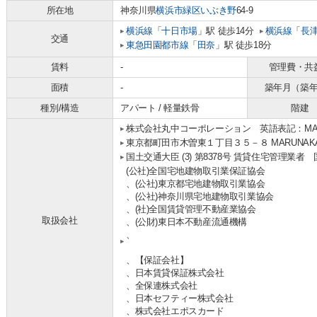
所在地
神奈川県
横浜市緑区
いぶき野
64-9
横浜線
「
十日市場
」駅 徒歩14分
横浜線
「
長
交通
東急田園都市線
「
田奈
」駅 徒歩18分
賃料
-
管理費・共
面積
-
築年月（築
種別/構造
アパート / 軽量鉄骨
階建
株式会社丸中コーポレーション 英語表記：MARUNA
東京都町田市木曽東１丁目３５－８ MARUNAKA b
国土交通大臣 (3) 第8378号 賃貸住宅管理業者
(公社)全国宅地建物取引業保証協会
、(公社)東京都宅地建物取引業協会
、(公社)神奈川県宅地建物取引業協会
、(社)全国賃貸管理不動産業協会
取扱会社
、(公財)東日本不動産流通機構
、
、【保証会社】
、日本賃貸保証株式会社
、全保連株式会社
、日本セフティー株式会社
、株式会社エポスカード