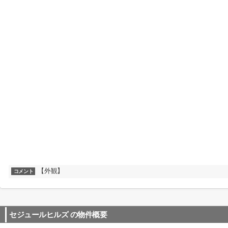
【外観】
コメント
セジュールヒルズ
の物件概要