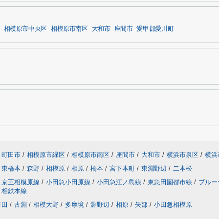
相模原市中央区
相模原市南区
大和市
座間市
愛甲郡愛川町
町田市
/
相模原市緑区
/
相模原市南区
/
座間市
/
大和市
/
横浜市泉区
/
横浜
東橋本
/
森野
/
相模原
/
相原
/
橋本
/
宮下本町
/
東淵野辺
/
二本松
京王相模原線
/
小田急小田原線
/
小田急江ノ島線
/
東急田園都市線
/
ブルー
相鉄本線
町田
/
古淵
/
相模大野
/
多摩境
/
淵野辺
/
相原
/
矢部
/
小田急相模原