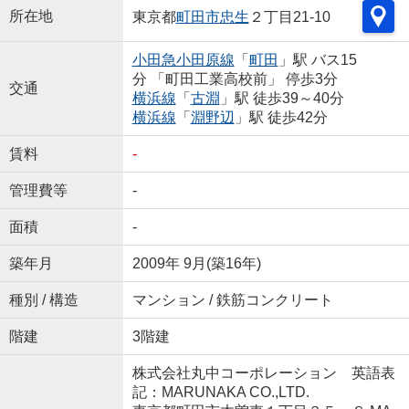
所在地
東京都
町田市
忠生
２丁目21-10
小田急小田原線
「
町田
」駅 バス15
分 「町田工業高校前」 停歩3分
交通
横浜線
「
古淵
」駅 徒歩39～40分
横浜線
「
淵野辺
」駅 徒歩42分
賃料
-
管理費等
-
面積
-
築年月
2009年 9月(築16年)
種別 / 構造
マンション / 鉄筋コンクリート
階建
3階建
株式会社丸中コーポレーション 英語表
記：MARUNAKA CO.,LTD.