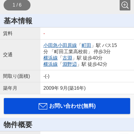
1 / 6
基本情報
賃料
-
小田急小田原線
「
町田
」駅 バス15
分 「町田工業高校前」 停歩3分
交通
横浜線
「
古淵
」駅 徒歩40分
横浜線
「
淵野辺
」駅 徒歩42分
間取り(面積)
-(-)
築年月
2009年 9月(築16年)
お問い合わせ(無料)
物件概要