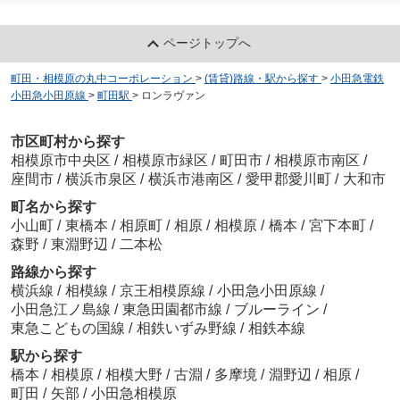
ページトップへ
町田・相模原の丸中コーポレーション
>
(賃貸)路線・駅から探す
>
小田急電鉄
小田急小田原線
>
町田駅
>
ロンラヴァン
市区町村から探す
相模原市中央区
/
相模原市緑区
/
町田市
/
相模原市南区
/
座間市
/
横浜市泉区
/
横浜市港南区
/
愛甲郡愛川町
/
大和市
町名から探す
小山町
/
東橋本
/
相原町
/
相原
/
相模原
/
橋本
/
宮下本町
/
森野
/
東淵野辺
/
二本松
路線から探す
横浜線
/
相模線
/
京王相模原線
/
小田急小田原線
/
小田急江ノ島線
/
東急田園都市線
/
ブルーライン
/
東急こどもの国線
/
相鉄いずみ野線
/
相鉄本線
駅から探す
橋本
/
相模原
/
相模大野
/
古淵
/
多摩境
/
淵野辺
/
相原
/
町田
/
矢部
/
小田急相模原