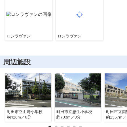
ロンラヴァン
ロンラヴァン
周辺施設
町田市立山崎小学校
町田市立忠生小学校
町田市立図
約428m／6分
約703m／9分
約1357m／