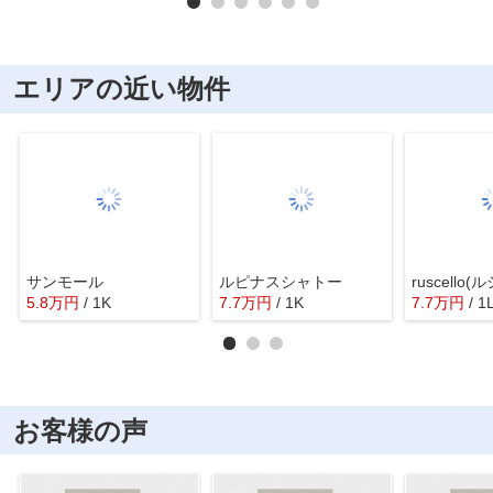
エリアの近い物件
サンモール
ルピナスシャトー
ruscello
5.8
万
円
/ 1K
7.7
万
円
/ 1K
7.7
万
円
/ 1
お客様の声