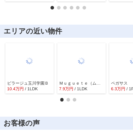
エリアの近い物件
ビラージュ玉川学園Ｂ
Ｍｕｇｕｅｔｅ（ムゲーテ）
ペガサス
10.4
万
円
/ 1LDK
7.9
万
円
/ 1LDK
6.3
万
円
/ 1
お客様の声