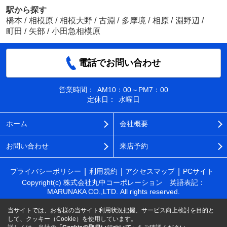
駅から探す
橋本
/
相模原
/
相模大野
/
古淵
/
多摩境
/
相原
/
淵野辺
/
町田
/
矢部
/
小田急相模原
電話でお問い合わせ
営業時間：
AM10：00～PM7：00
定休日：
水曜日
ホーム
会社概要
お問い合わせ
来店予約
プライバシーポリシー
利用規約
アクセスマップ
PCサイト
Copyright(c) 株式会社丸中コーポレーション 英語表記：
MARUNAKA CO.,LTD. All rights reserved.
当サイトでは、お客様の当サイト利用状況把握、サービス向上検討を目的と
して、クッキー（Cookie）を使用しています。