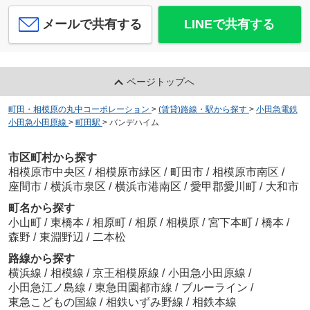
メールで共有する
LINEで共有する
ページトップへ
町田・相模原の丸中コーポレーション
>
(賃貸)路線・駅から探す
>
小田急電鉄
小田急小田原線
>
町田駅
>
バンデハイム
市区町村から探す
相模原市中央区
/
相模原市緑区
/
町田市
/
相模原市南区
/
座間市
/
横浜市泉区
/
横浜市港南区
/
愛甲郡愛川町
/
大和市
町名から探す
小山町
/
東橋本
/
相原町
/
相原
/
相模原
/
宮下本町
/
橋本
/
森野
/
東淵野辺
/
二本松
路線から探す
横浜線
/
相模線
/
京王相模原線
/
小田急小田原線
/
小田急江ノ島線
/
東急田園都市線
/
ブルーライン
/
東急こどもの国線
/
相鉄いずみ野線
/
相鉄本線