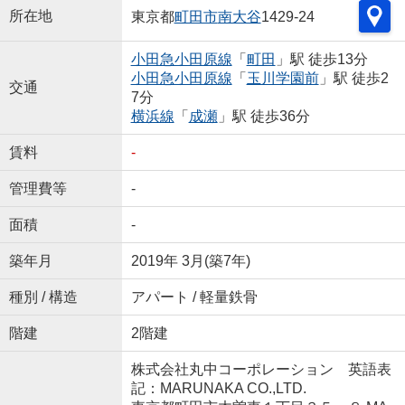
所在地
東京都
町田市
南大谷
1429-24
小田急小田原線
「
町田
」駅 徒歩13分
小田急小田原線
「
玉川学園前
」駅 徒歩2
交通
7分
横浜線
「
成瀬
」駅 徒歩36分
賃料
-
管理費等
-
面積
-
築年月
2019年 3月(築7年)
種別 / 構造
アパート / 軽量鉄骨
階建
2階建
株式会社丸中コーポレーション 英語表
記：MARUNAKA CO.,LTD.