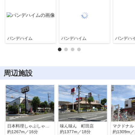
バンデハイム
バンデハイム
バンデハ
周辺施設
日本料理しゃぶしゃぶ木曽路 町田店
味ん味ん 町田店
約1267m／16分
約1377m／18分
約1309m／