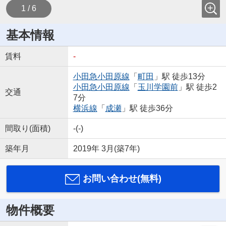
1 / 6
基本情報
賃料
-
小田急小田原線
「
町田
」駅 徒歩13分
小田急小田原線
「
玉川学園前
」駅 徒歩2
交通
7分
横浜線
「
成瀬
」駅 徒歩36分
間取り(面積)
-(-)
築年月
2019年 3月(築7年)
お問い合わせ(無料)
物件概要