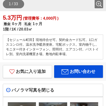
1 / 33
5.3万円
(管理費等：4,000円 )
0ヶ月
1ヶ月
敷金
礼金
1階
1K
20.03㎡
【セジュール町田】現地待合せ可。契約金カード払可。1口ガ
スコンロ付。温水洗浄暖房便座。宅配ボックス。室内物干し。
モニター付きインターフォン。照明付。エアコン付。バストイ
レ別。室内洗濯機置き場。敷地内駐車場。
お気に入り追加
お問い合わせ
パノラマ写真を閉じる