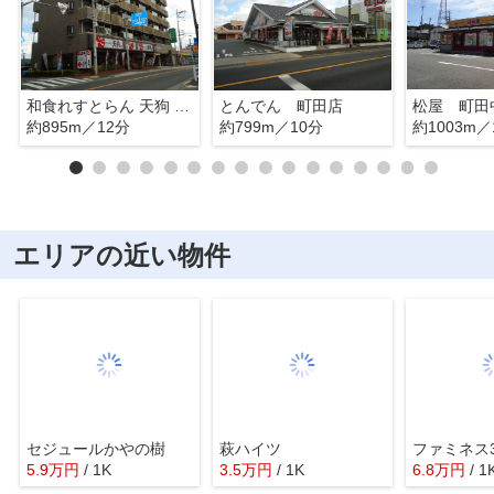
和食れすとらん 天狗 町田旭町店
とんでん 町田店
松屋 町田
約895m／12分
約799m／10分
約1003m／
エリアの近い物件
セジュールかやの樹
萩ハイツ
ファミネス
5.9
万
円
/ 1K
3.5
万
円
/ 1K
6.8
万
円
/ 1