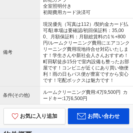
全室照明付き
初期費用カード決済可
現況優先（写真は112）/契約金カード払
可/駐車場は要確認/初回保証料：35,00
0、月額保証料：月額総賃料の1％+800
円/ルームクリーニング費用にエアコンク
リーニング費用現地待合せ対応いたしま
備考
す！学生さんや新社会人さんおすすめ！
町田駅徒歩15分で室内設備も整ったお部
屋です！コンビニが近くにあり買い物便
利！雨の日もバス便が豊富ですから安心
です！宅配ボックスは魅力です！
ルームクリーニング費用:4万9,500円 カ
条件(その他)
ードキー:1万6,500円
お気に入り追加
お問い合わせ