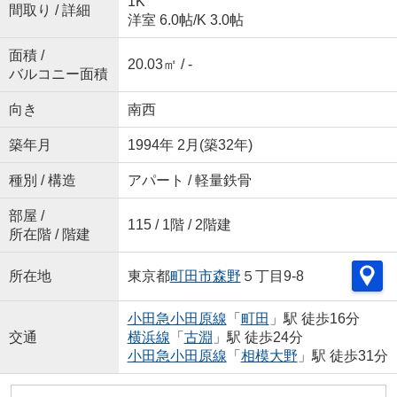
1K
間取り / 詳細
洋室 6.0帖
/
K 3.0帖
面積 /
20.03㎡ / -
バルコニー面積
向き
南西
築年月
1994年 2月(築32年)
種別 / 構造
アパート / 軽量鉄骨
部屋 /
115 / 1階 / 2階建
所在階 / 階建
所在地
東京都
町田市
森野
５丁目9-8
小田急小田原線
「
町田
」駅 徒歩16分
交通
横浜線
「
古淵
」駅 徒歩24分
小田急小田原線
「
相模大野
」駅 徒歩31分