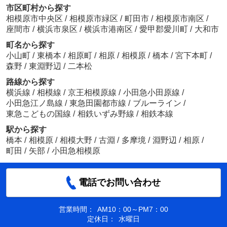
市区町村から探す
相模原市中央区
/
相模原市緑区
/
町田市
/
相模原市南区
/
座間市
/
横浜市泉区
/
横浜市港南区
/
愛甲郡愛川町
/
大和市
町名から探す
小山町
/
東橋本
/
相原町
/
相原
/
相模原
/
橋本
/
宮下本町
/
森野
/
東淵野辺
/
二本松
路線から探す
横浜線
/
相模線
/
京王相模原線
/
小田急小田原線
/
小田急江ノ島線
/
東急田園都市線
/
ブルーライン
/
東急こどもの国線
/
相鉄いずみ野線
/
相鉄本線
駅から探す
橋本
/
相模原
/
相模大野
/
古淵
/
多摩境
/
淵野辺
/
相原
/
町田
/
矢部
/
小田急相模原
電話でお問い合わせ
営業時間：
AM10：00～PM7：00
定休日：
水曜日