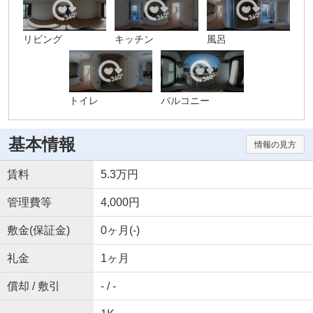
リビング
キッチン
風呂
トイレ
バルコニー
基本情報
情報の見方
賃料
5.3万円
管理費等
4,000円
敷金(保証金)
0ヶ月(-)
礼金
1ヶ月
償却 / 敷引
- / -