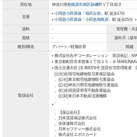
所在地
神奈川県
相模原市南区
新磯野
１丁目42-3
小田急小田原線
「
相武台前
」駅 徒歩17分
交通
小田急小田原線
「
小田急相模原
」駅 徒歩25分
賃料
-
管理費・共
面積
-
築年月（築
種別/構造
アパート / 軽量鉄骨
階建
株式会社丸中コーポレーション 英語表記：MARUNA
東京都町田市木曽東１丁目３５－８ MARUNAKA b
国土交通大臣 (3) 第8378号 賃貸住宅管理業者
(公社)全国宅地建物取引業保証協会
、(公社)東京都宅地建物取引業協会
、(公社)神奈川県宅地建物取引業協会
、(社)全国賃貸管理不動産業協会
取扱会社
、(公財)東日本不動産流通機構
、
、【保証会社】
、日本賃貸保証株式会社
、全保連株式会社
、日本セフティー株式会社
、株式会社エポスカード