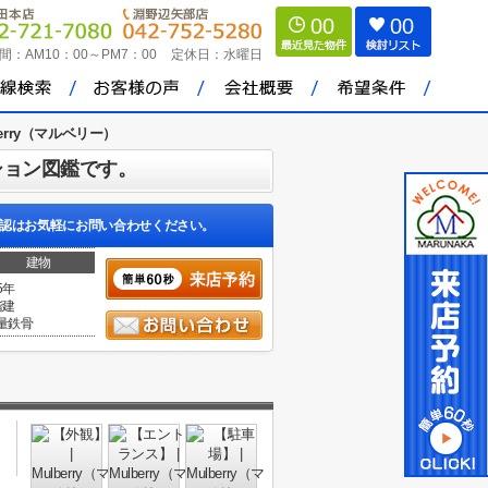
00
00
間：
AM10：00～PM7：00
定休日：
水曜日
berry（マルベリー）
ション図鑑です。
認はお気軽にお問い合わせください。
建物
5年
階建
量鉄骨