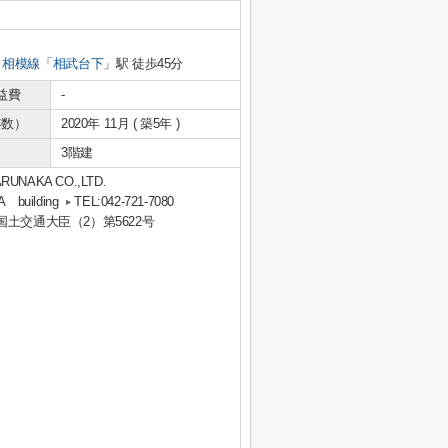
相模線
「
相武台下
」駅 徒歩45分
益費
-
年数）
2020年 11月 ( 築5年 )
3階建
KA CO.,LTD.
uilding
TEL:042-721-7080
 国土交通大臣（2）第5622号