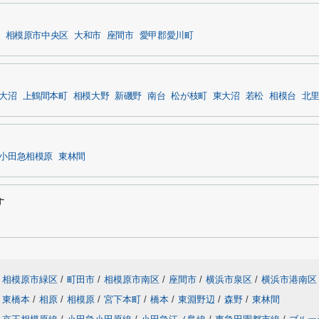
相模原市中央区
大和市
座間市
愛甲郡愛川町
大沼
上鶴間本町
相模大野
新磯野
南台
松が枝町
東大沼
若松
相模台
北
小田急相模原
東林間
す
相模原市緑区
/
町田市
/
相模原市南区
/
座間市
/
横浜市泉区
/
横浜市港南区
東橋本
/
相原
/
相模原
/
宮下本町
/
橋本
/
東淵野辺
/
森野
/
東林間