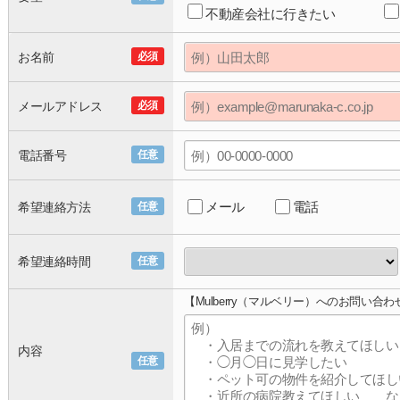
不動産会社に行きたい
お名前
必須
メールアドレス
必須
電話番号
任意
メール
電話
希望連絡方法
任意
希望連絡時間
任意
【Mulberry（マルベリー）へのお問い合わ
内容
任意