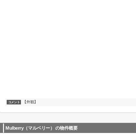
【外観】
コメント
Mulberry（マルベリー）
の物件概要