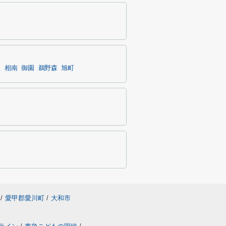
里
相南
御園
鵜野森
旭町
/
愛甲郡愛川町
/
大和市