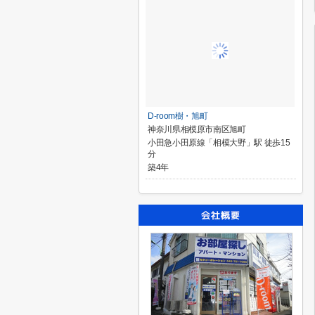
D-room樹・旭町
神奈川県相模原市南区旭町
小田急小田原線「相模大野」駅 徒歩15
分
築4年