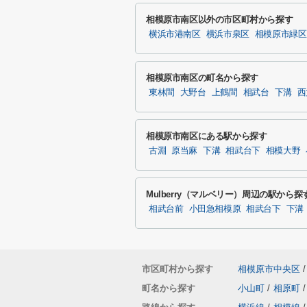
相模原市南区以外の市区町村から探す
横浜市港南区
横浜市泉区
相模原市緑区
相模原市南区の町名から探す
東林間
大野台
上鶴間
相武台
下溝
西
相模原市南区にある駅から探す
古淵
原当麻
下溝
相武台下
相模大野
Mulberry（マルベリー）周辺の駅から探
相武台前
小田急相模原
相武台下
下溝
市区町村から探す
相模原市中央区
/
町名から探す
小山町
/
相原町
/