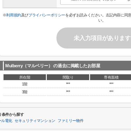
※
利用規約
及び
プライバシーポリシー
を必ずお読みください。左記内容に同
い。
未入力項目があります
Mulberry（マルベリー）
の過去に掲載したお部屋
所在階
間取り
専有面積
1階
***
***
3階
***
***
わり条件から探す
ール電化
セキュリティマンション
ファミリー物件