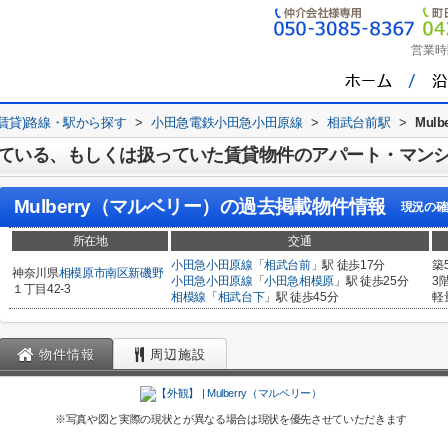
営業時
(賃貸)路線・駅から探す
>
小田急電鉄小田急小田原線
>
相武台前駅
>
Mul
ている、もしくは扱っていた賃貸物件のアパート・マン
Mulberry（マルベリー）
の過去掲載物件情報
現況の確
所在地
交通
小田急小田原線
「
相武台前
」駅 徒歩17分
築
神奈川県
相模原市南区
新磯野
小田急小田原線
「
小田急相模原
」駅 徒歩25分
3
１丁目42-3
相模線
「
相武台下
」駅 徒歩45分
軽
物件情報
周辺施設
※写真や図と実際の現状とが異なる場合は現状を優先させていただきます