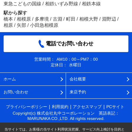
東急こどもの国線
/
相鉄いずみ野線
/
相鉄本線
駅から探す
橋本
/
相模原
/
多摩境
/
古淵
/
町田
/
相模大野
/
淵野辺
/
相原
/
矢部
/
小田急相模原
電話でお問い合わせ
営業時間：
AM10：00～PM7：00
定休日：
水曜日
ホーム
会社概要
お問い合わせ
来店予約
プライバシーポリシー
利用規約
アクセスマップ
PCサイト
Copyright(c) 株式会社丸中コーポレーション 英語表記：
MARUNAKA CO.,LTD. All rights reserved.
当サイトでは、お客様の当サイト利用状況把握、サービス向上検討を目的と