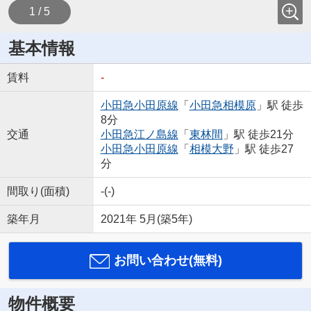
1 / 5
基本情報
賃料
-
小田急小田原線
「
小田急相模原
」駅 徒歩
8分
交通
小田急江ノ島線
「
東林間
」駅 徒歩21分
小田急小田原線
「
相模大野
」駅 徒歩27
分
間取り(面積)
-(-)
築年月
2021年 5月(築5年)
お問い合わせ(無料)
物件概要