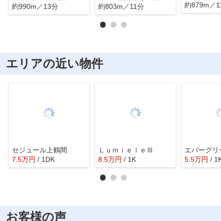
約879m／1
約990m／13分
約803m／11分
エリアの近い物件
セジュール上鶴間
ＬｕｍｉｅｌｅⅢ
エバーグリ
7.5
万
円
/ 1DK
8.5
万
円
/ 1K
5.5
万
円
/ 1
お客様の声