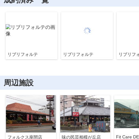
リブリフォルテ
リブリフォルテ
リブリフ
周辺施設
Fit Care D
フォルクス座間店
味の民芸相模が丘店