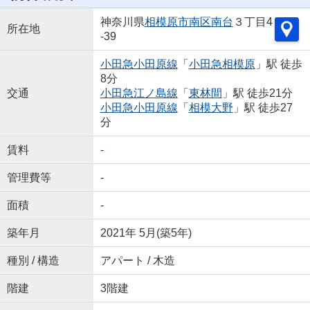
神奈川県
相模原市南区
南台
３丁目4
所在地
-39
小田急小田原線
「
小田急相模原
」駅 徒歩
8分
交通
小田急江ノ島線
「
東林間
」駅 徒歩21分
小田急小田原線
「
相模大野
」駅 徒歩27
分
賃料
-
管理費等
-
面積
-
築年月
2021年 5月(築5年)
種別 / 構造
アパート / 木造
階建
3階建