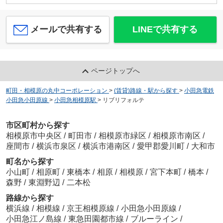
メールで共有する
LINEで共有する
ページトップへ
町田・相模原の丸中コーポレーション
>
(賃貸)路線・駅から探す
>
小田急電鉄
小田急小田原線
>
小田急相模原駅
>
リブリフォルテ
市区町村から探す
相模原市中央区
/
町田市
/
相模原市緑区
/
相模原市南区
/
座間市
/
横浜市泉区
/
横浜市港南区
/
愛甲郡愛川町
/
大和市
町名から探す
小山町
/
相原町
/
東橋本
/
相原
/
相模原
/
宮下本町
/
橋本
/
森野
/
東淵野辺
/
二本松
路線から探す
横浜線
/
相模線
/
京王相模原線
/
小田急小田原線
/
小田急江ノ島線
/
東急田園都市線
/
ブルーライン
/