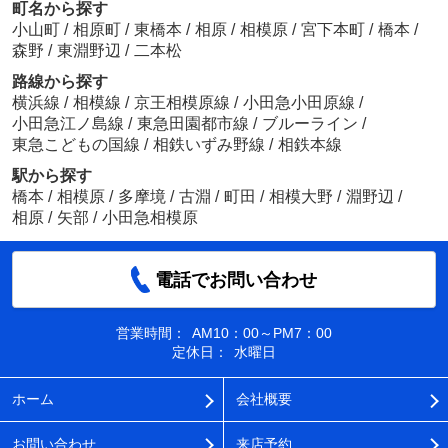
町名から探す
小山町
/
相原町
/
東橋本
/
相原
/
相模原
/
宮下本町
/
橋本
/
森野
/
東淵野辺
/
二本松
路線から探す
横浜線
/
相模線
/
京王相模原線
/
小田急小田原線
/
小田急江ノ島線
/
東急田園都市線
/
ブルーライン
/
東急こどもの国線
/
相鉄いずみ野線
/
相鉄本線
駅から探す
橋本
/
相模原
/
多摩境
/
古淵
/
町田
/
相模大野
/
淵野辺
/
相原
/
矢部
/
小田急相模原
電話でお問い合わせ
営業時間：
AM10：00～PM7：00
定休日：
水曜日
ホーム
会社概要
お問い合わせ
来店予約