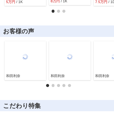
8
万
円
/ 1K
5
万
円
/ 1K
7.5
万
円
/ 1
お客様の声
和田利奈
和田利奈
和田利奈
こだわり特集