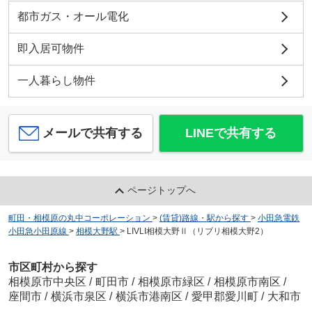
都市ガス・オール電化
即入居可物件
一人暮らし物件
メールで共有する
LINEで共有する
ページトップへ
町田・相模原の丸中コーポレーション
>
(賃貸)路線・駅から探す
>
小田急電鉄
小田急小田原線
>
相模大野駅
>
LIVLI相模大野Ⅱ（リブリ相模大野2）
市区町村から探す
相模原市中央区
/
町田市
/
相模原市緑区
/
相模原市南区
/
座間市
/
横浜市泉区
/
横浜市港南区
/
愛甲郡愛川町
/
大和市