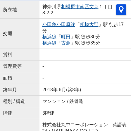
神奈川県
相模原市南区
文京
１丁目1
所在地
8-2-2
小田急小田原線
「
相模大野
」駅 徒歩17
分
交通
横浜線
「
町田
」駅 徒歩30分
横浜線
「
古淵
」駅 徒歩35分
賃料
-
管理費等
-
面積
-
築年月
2018年 6月(築8年)
種別 / 構造
マンション / 鉄骨造
階建
3階建
株式会社丸中コーポレーション 英語表
記：MARUNAKA CO.,LTD.