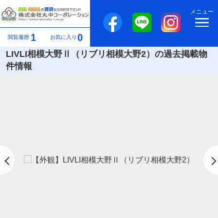
メニュー
1
0
閲覧履歴
お気に入り
LIVLI相模大野Ⅱ（リブリ相模大野2）の過去掲載物
件情報