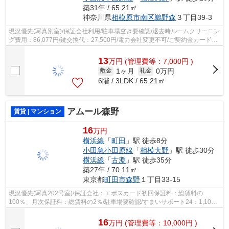
築31年 / 65.21㎡
神奈川県
相模原市南区
鵜野森
３丁目39-3
現況優先(写真別室)/保証会社利用/駐車場空き要確認/退去時ルームクリーニン
グ費用：86,077円/鍵交換代：27,500円/電力会社変更不可/ご契約金カード決
済可/駐輪場1台のみ(原付含むバイ...
13
万
円
(管理費等：7,000円 )
1ヶ月
0万円
敷金
礼金
6階 / 3LDK / 65.21㎡
アムール森野
賃貸 | マンション
16
万円
横浜線
「
町田
」駅 徒歩8分
小田急小田原線
「
相模大野
」駅 徒歩30分
横浜線
「
古淵
」駅 徒歩35分
築27年 / 70.11㎡
東京都
町田市
森野
１丁目33-15
現況優先(写真202号室)/保証会社：エポスカード初回保証料：総賃料の
100％、月次保証料：総賃料の2％/駐車場要確認/すまいサポート24：1,100
円(月々)、65歳以上の単身者はみまもりほっ...
16
万
円
(管理費等：10,000円 )