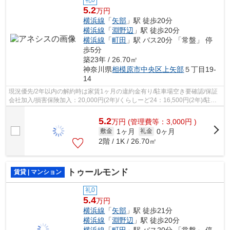
礼0
5.2
万円
横浜線
「
矢部
」駅 徒歩20分
横浜線
「
淵野辺
」駅 徒歩20分
横浜線
「
町田
」駅 バス20分 「常盤」 停
歩5分
築23年 / 26.70㎡
神奈川県
相模原市中央区
上矢部
５丁目19-
14
現況優先/2年以内の解約時は家賃1ヶ月の違約金有り/駐車場空き要確認/保証
会社加入/損害保険加入：20,000円(2年)/くらしーど24：16,500円(2年)/駐輪
場(125㏄バイクまで)/
5.2
万
円
(管理費等：3,000円 )
1ヶ月
0ヶ月
敷金
礼金
2階 / 1K / 26.70㎡
トゥールモンド
賃貸 | マンション
礼0
5.4
万円
横浜線
「
矢部
」駅 徒歩21分
横浜線
「
淵野辺
」駅 徒歩20分
横浜線
「
町田
」駅 バス20分 「常盤」 停