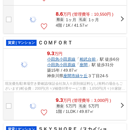
8.6
万
円
(管理費等：10,550円 )
1ヶ月
1ヶ月
敷金
礼金
4階 / 1K / 41.57㎡
ＣＯＭＦＯＲＴ
賃貸 | マンション
9.3
万円
小田急小田原線
「
相武台前
」駅 徒歩6分
小田急小田原線
「
座間
」駅 徒歩31分
築15年 / 49.87㎡
神奈川県
座間市
緑ケ丘
３丁目24-5
現況優先/駐車場空き要確認/保証会社加入※原則保証料なし(有料の場合もご
ざいます)/町会費：200円(月々)/補償付帯サービス費：1,650円(月々)※家財・
借家人賠償・駆付けサービス等含む
9.3
万
円
(管理費等：3,000円 )
5万円
5万円
敷金
礼金
1階 / 1LDK / 49.87㎡
ＳＫＹＳＨＯＲＥ（スカイショア）
賃貸 | マンション