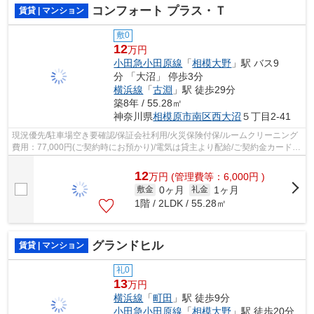
コンフォート プラス・Ｔ
賃貸 | マンション
敷0
12
万円
小田急小田原線
「
相模大野
」駅 バス9
分 「大沼」 停歩3分
横浜線
「
古淵
」駅 徒歩29分
築8年 / 55.28㎡
神奈川県
相模原市南区
西大沼
５丁目2-41
現況優先/駐車場空き要確認/保証会社利用/火災保険付保/ルームクリーニング
費用：77,000円(ご契約時にお預かり)/電気は貸主より配給/ご契約金カード決
済可/
12
万
円
(管理費等：6,000円 )
0ヶ月
1ヶ月
敷金
礼金
1階 / 2LDK / 55.28㎡
グランドヒル
賃貸 | マンション
礼0
13
万円
横浜線
「
町田
」駅 徒歩9分
小田急小田原線
「
相模大野
」駅 徒歩20分