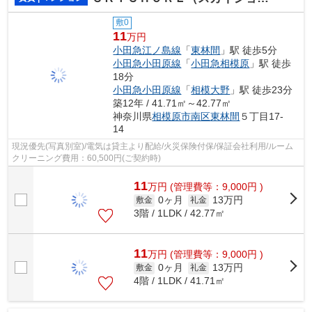
敷0
11
万円
小田急江ノ島線
「
東林間
」駅 徒歩5分
小田急小田原線
「
小田急相模原
」駅 徒歩
18分
小田急小田原線
「
相模大野
」駅 徒歩23分
築12年 / 41.71㎡～42.77㎡
神奈川県
相模原市南区
東林間
５丁目17-
14
現況優先(写真別室)/電気は貸主より配給/火災保険付保/保証会社利用/ルーム
クリーニング費用：60,500円(ご契約時)
11
万
円
(管理費等：9,000円 )
0ヶ月
13万円
敷金
礼金
3階 / 1LDK / 42.77㎡
11
万
円
(管理費等：9,000円 )
0ヶ月
13万円
敷金
礼金
4階 / 1LDK / 41.71㎡