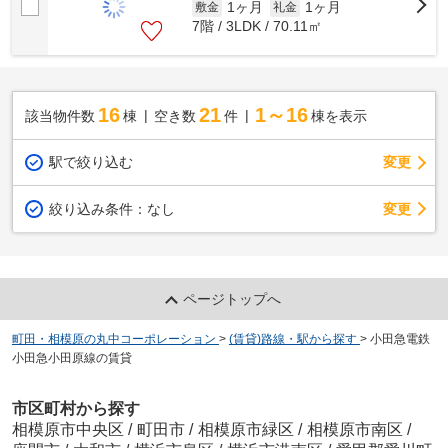
1ヶ月
1ヶ月
敷金
礼金
7階 / 3LDK / 70.11㎡
16
21
1～16
該当物件数
棟
空き数
件
棟を表示
駅で絞り込む
変更
変更
絞り込み条件：
なし
ページトップへ
町田・相模原の丸中コーポレーション
>
(賃貸)路線・駅から探す
>
小田急電鉄
小田急小田原線の賃貸
市区町村から探す
相模原市中央区
/
町田市
/
相模原市緑区
/
相模原市南区
/