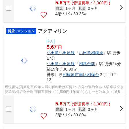
5.6
万
円
(管理費等：3,000円 )
1ヶ月
0ヶ月
敷金
礼金
4階 / 1K / 30.35㎡
アクアマリン
賃貸 | マンション
礼0
5.6
万円
小田急小田原線
「
小田急相模原
」駅 徒歩
17分
小田急小田原線
「
相武台前
」駅 徒歩24分
築19年 / 30.80㎡
神奈川県
相模原市南区
相模台
３丁目12-
12
現況優先(写真別室)/2年未満の解約時は家賃1ヶ月分の違約金あり/駐車場空き
要確認/保証会社利用/損害保険：11,500円(1年毎)/くらしーど24加入：16,500
円(2年毎)
5.6
万
円
(管理費等：3,000円 )
1ヶ月
0ヶ月
敷金
礼金
3階 / 1K / 30.80㎡