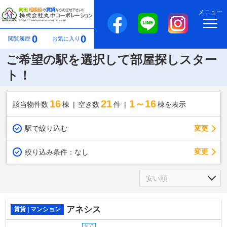
メニュー
0
0
閲覧履歴
お気に入り
ご希望の駅を選択して部屋探しスター
ト！
16
21
1～16
該当物件数
棟
空き数
件
棟を表示
駅で絞り込む
変更
変更
絞り込み条件：
なし
アネシス
賃貸 | マンション