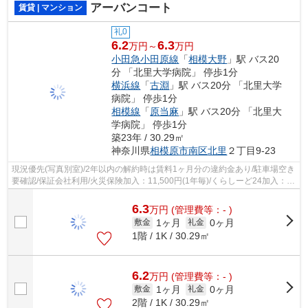
アーバンコート
賃貸 | マンション
礼0
6.2
6.3
万円～
万円
小田急小田原線
「
相模大野
」駅 バス20
分 「北里大学病院」 停歩1分
横浜線
「
古淵
」駅 バス20分 「北里大学
病院」 停歩1分
相模線
「
原当麻
」駅 バス20分 「北里大
学病院」 停歩1分
築23年 / 30.29㎡
神奈川県
相模原市南区
北里
２丁目9-23
現況優先(写真別室)/2年以内の解約時は賃料1ヶ月分の違約金あり/駐車場空き
要確認/保証会社利用/火災保険加入：11,500円(1年毎)/くらしーど24加入：
16,500円(2年毎)/現地お待ち合わせ歓迎
6.3
万
円
(管理費等：- )
1ヶ月
0ヶ月
敷金
礼金
1階 / 1K / 30.29㎡
6.2
万
円
(管理費等：- )
1ヶ月
0ヶ月
敷金
礼金
2階 / 1K / 30.29㎡