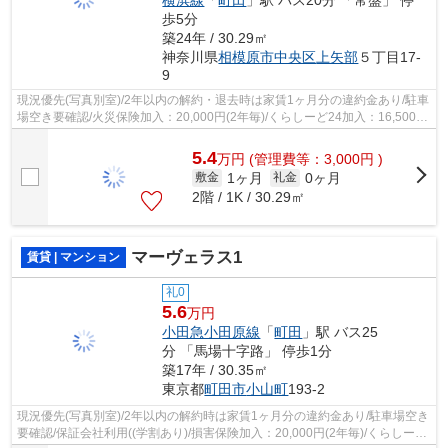
歩5分
築24年 / 30.29㎡
神奈川県
相模原市中央区
上矢部
５丁目17-
9
現況優先(写真別室)/2年以内の解約・退去時は家賃1ヶ月分の違約金あり/駐車
場空き要確認/火災保険加入：20,000円(2年毎)/くらしーど24加入：16,500円
(2年毎)/バイク相談可/
5.4
万
円
(管理費等：3,000円 )
1ヶ月
0ヶ月
敷金
礼金
2階 / 1K / 30.29㎡
マーヴェラス1
賃貸 | マンション
礼0
5.6
万円
小田急小田原線
「
町田
」駅 バス25
分 「馬場十字路」 停歩1分
築17年 / 30.35㎡
東京都
町田市
小山町
193-2
現況優先(写真別室)/2年以内の解約時は家賃1ヶ月分の違約金あり/駐車場空き
要確認/保証会社利用((学割あり)/損害保険加入：20,000円(2年毎)/くらしーど