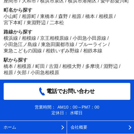
座間市
/
大和市
/
横浜市泉区
/
横浜市港南区
/
愛甲郡愛川町
町名から探す
小山町
/
相原町
/
東橋本
/
森野
/
相原
/
橋本
/
相模原
/
宮下本町
/
東淵野辺
/
二本松
路線から探す
横浜線
/
相模線
/
京王相模原線
/
小田急小田原線
/
小田急江ノ島線
/
東急田園都市線
/
ブルーライン
/
東急こどもの国線
/
相鉄いずみ野線
/
相鉄本線
駅から探す
橋本
/
相模原
/
町田
/
古淵
/
相模大野
/
多摩境
/
淵野辺
/
相原
/
矢部
/
小田急相模原
電話でお問い合わせ
営業時間：
AM10：00～PM7：00
定休日：
水曜日
ホーム
会社概要