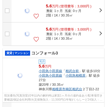
24加入：16,500円(2年毎)
5.6
万
円
(管理費等：3,000円 )
1ヶ月
0ヶ月
敷金
礼金
2階 / 1K / 30.35㎡
5.6
万
円
(管理費等：3,000円 )
1ヶ月
0ヶ月
敷金
礼金
2階 / 1K / 30.35㎡
コンフォール3
賃貸 | マンション
礼0
5.6
万円
小田急小田原線
「
相武台前
」駅 徒歩10分
小田急小田原線
「
小田急相模原
」駅 徒歩
27分
築20年 / 30.35㎡
神奈川県
相模原市南区
相武台
２丁目2-22
現況優先(写真別室)/2年以内の解約時は家賃1ヶ月分の違約金あり/駐車場空き
要確認/保証会社利用/火災保険加入：11,500円(1年毎)/くらしーど24加入：
16,500円(2年毎)/ご契約金カード決...