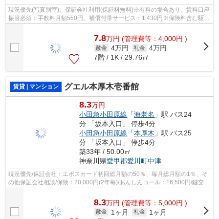
現況優先(写真別室)。保証会社利用(保証料無料)※有料の場合あり。賃料口座
振替必須：手数料月額550円。補償付帯サービス：1,430円※保険料含む駆付
けサービス。ご契約金カード決済可
7.8
万
円
(管理費等：4,000円 )
4万円
4万円
敷金
礼金
7階 / 1K / 29.76㎡
グエル本厚木壱番館
賃貸 | マンション
8.3
万円
小田急小田原線
「
海老名
」駅 バス24
分 「坂本入口」 停歩4分
小田急小田原線
「
本厚木
」駅 バス25
分 「坂本入口」 停歩4分
築33年 / 50.00㎡
神奈川県
愛甲郡愛川町
中津
現況優先/保証会社：エポスカード初回総月額の50％、毎月総月額の1％、そ
の他保証会社相談/保険：20,000円(2年毎)/あんしんコール：16,500円/鍵交
換：20,000円/ペット飼養敷金：2ヶ月
8.3
万
円
(管理費等：5,000円 )
1ヶ月
1ヶ月
敷金
礼金