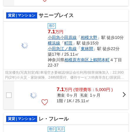
サニープレイス
賃貸 | マンション
敷0
7.1
万円
小田急小田原線
「
相模大野
」駅 徒歩10分
横浜線
「
町田
」駅 徒歩15分
小田急江ノ島線
「
東林間
」駅 徒歩22分
築17年 / 25.11㎡
神奈川県
相模原市南区
上鶴間本町
４丁目
22-37
現況優先(写真別室)/駐車場空き要確認/保証会社利用/損害保険加入：22,990
円(2年)※火災・家財保険、24時間受付、優待サービス特典等含む/原状回復
費用：83,600円(ご契約時)
7.1
万
円
(管理費等：5,000円 )
0ヶ月
1ヶ月
敷金
礼金
1階 / 1K / 25.11㎡
レ・フレール
賃貸 | マンション
敷0
礼0