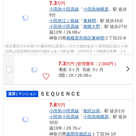
7.3
万円
小田急小田原線
「
小田急相模原
」駅 徒歩
9分
小田急江ノ島線
「
東林間
」駅 徒歩15分
小田急小田原線
「
相模大野
」駅 徒歩27分
築12年 / 26.08㎡
神奈川県
相模原市南区
東林間
２丁目22-8
現況優先/1年未満での解約時は家賃1ヶ月分の違約金あり/原則保証加入※保
証料は原則無料(有料の場合もあり)/町会費：200円(月々)/補償付帯費：1,430
円(月々)/
7.3
万
円
(管理費等：2,000円 )
0ヶ月
0ヶ月
敷金
礼金
3階 / 1K / 26.08㎡
ＳＥＱＵＥＮＣＥ
賃貸 | マンション
7.8
万円
小田急小田原線
「
相武台前
」駅 徒歩1分
小田急小田原線
「
小田急相模原
」駅 徒歩
30分
築19年 / 29.76㎡
神奈川県
座間市
相武台
１丁目34-19