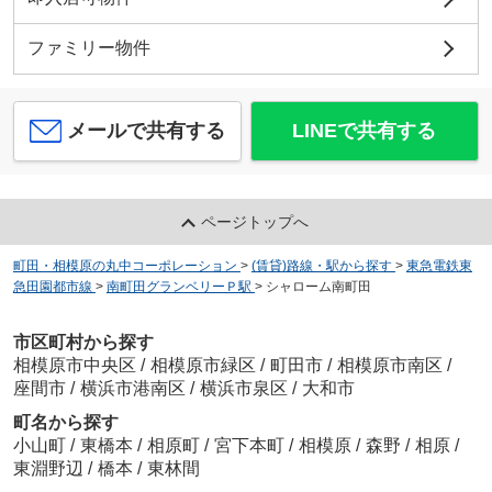
ファミリー物件
メールで共有する
LINEで共有する
ページトップへ
町田・相模原の丸中コーポレーション
>
(賃貸)路線・駅から探す
>
東急電鉄東
急田園都市線
>
南町田グランベリーＰ駅
>
シャローム南町田
市区町村から探す
相模原市中央区
/
相模原市緑区
/
町田市
/
相模原市南区
/
座間市
/
横浜市港南区
/
横浜市泉区
/
大和市
町名から探す
小山町
/
東橋本
/
相原町
/
宮下本町
/
相模原
/
森野
/
相原
/
東淵野辺
/
橋本
/
東林間