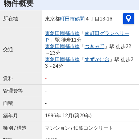
物件概要
所在地
東京都
町田市
鶴間
４丁目13-16
東急田園都市線
「
南町田グランベリー
Ｐ
」駅 徒歩11分
東急田園都市線
「
つきみ野
」駅 徒歩22
交通
～23分
東急田園都市線
「
すずかけ台
」駅 徒歩2
3～24分
賃料
-
管理費等
-
面積
-
築年月
1996年 12月(築29年)
種別 / 構造
マンション / 鉄筋コンクリート