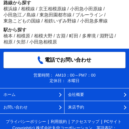
路線から探す
横浜線
/
相模線
/
京王相模原線
/
小田急小田原線
/
小田急江ノ島線
/
東急田園都市線
/
ブルーライン
/
東急こどもの国線
/
相鉄いずみ野線
/
小田急多摩線
駅から探す
橋本
/
相模原
/
相模大野
/
古淵
/
町田
/
多摩境
/
淵野辺
/
相原
/
矢部
/
小田急相模原
電話でお問い合わせ
営業時間：
AM10：00～PM7：00
定休日：
水曜日
ホーム
会社概要
お問い合わせ
来店予約
プライバシーポリシー
利用規約
アクセスマップ
PCサイト
Copyright(c) 株式会社丸中コーポレーション 英語表記：