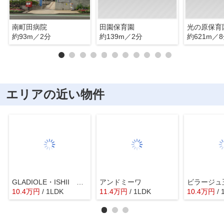
南町田病院
田園保育園
光の原保育
約93m／2分
約139m／2分
約621m／
エリアの近い物件
GLADIOLE・ISHII A棟
アンドミーワ
ビラージュ
10.4
万
円
/ 1LDK
11.4
万
円
/ 1LDK
10.4
万
円
/