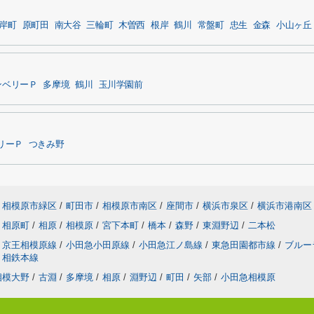
岸町
原町田
南大谷
三輪町
木曽西
根岸
鶴川
常盤町
忠生
金森
小山ヶ丘
ンベリーＰ
多摩境
鶴川
玉川学園前
リーＰ
つきみ野
相模原市緑区
/
町田市
/
相模原市南区
/
座間市
/
横浜市泉区
/
横浜市港南区
相原町
/
相原
/
相模原
/
宮下本町
/
橋本
/
森野
/
東淵野辺
/
二本松
京王相模原線
/
小田急小田原線
/
小田急江ノ島線
/
東急田園都市線
/
ブルー
相鉄本線
相模大野
/
古淵
/
多摩境
/
相原
/
淵野辺
/
町田
/
矢部
/
小田急相模原