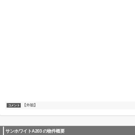
【外観】
コメント
サンホワイトA203
の物件概要