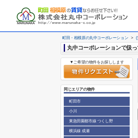
町田・相模原の丸中コーポレーション
>
丸中コーポレーションで扱っ
▼ご希望の物件をお探しします
同じエリアの物件
町田市
小川
東急田園都市線 つくし野
横浜線 成瀬