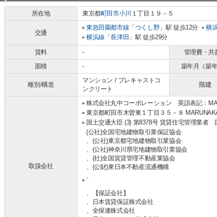
所在地
東京都
町田市
小川
１丁目１９－５
東急田園都市線
「
つくし野
」駅 徒歩12分
横
交通
横浜線
「
長津田
」駅 徒歩29分
賃料
-
管理費・共
面積
-
築年月（築
マンション / プレキャストコ
種別/構造
階建
ンクリート
株式会社丸中コーポレーション 英語表記：MARUNA
東京都町田市木曽東１丁目３５－８ MARUNAKA b
国土交通大臣 (3) 第8378号 賃貸住宅管理業者
(公社)全国宅地建物取引業保証協会
、(公社)東京都宅地建物取引業協会
、(公社)神奈川県宅地建物取引業協会
、(社)全国賃貸管理不動産業協会
取扱会社
、(公財)東日本不動産流通機構
、
、【保証会社】
、日本賃貸保証株式会社
、全保連株式会社