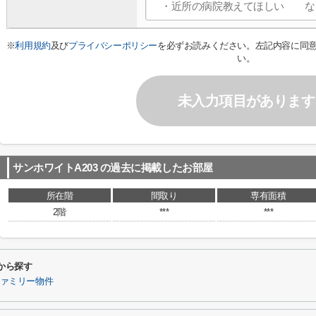
※
利用規約
及び
プライバシーポリシー
を必ずお読みください。左記内容に同
い。
未入力項目があります
サンホワイトA203
の過去に掲載したお部屋
所在階
間取り
専有面積
2階
***
***
から探す
ァミリー物件