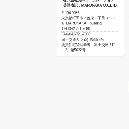
株式会社丸中コーポレーション
英語表記：MARUNAKA CO.,LTD.
〒194-0036
東京都町田市木曽東１丁目３５－
８ MARUNAKA building
TEL/042-721-7080
FAX/042-721-7050
国土交通大臣 (3) 第8378号
賃貸住宅管理業者 国土交通大臣
（2）第5622号