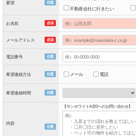
要望
任意
不動産会社に行きたい
お名前
必須
メールアドレス
必須
電話番号
任意
メール
電話
希望連絡方法
任意
希望連絡時間
任意
【サンホワイトA203へのお問い合わせ】
内容
任意