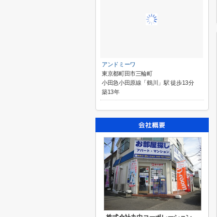
アンドミーワ
東京都町田市三輪町
小田急小田原線「鶴川」駅 徒歩13分
築13年