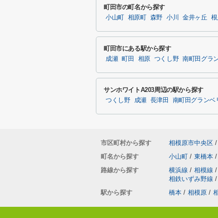
町田市の町名から探す
小山町
相原町
森野
小川
金井ヶ丘
根
町田市にある駅から探す
成瀬
町田
相原
つくし野
南町田グラ
サンホワイトA203周辺の駅から探す
つくし野
成瀬
長津田
南町田グランベ
市区町村から探す
相模原市中央区
/
町名から探す
小山町
/
東橋本
/
路線から探す
横浜線
/
相模線
/
相鉄いずみ野線
/
駅から探す
橋本
/
相模原
/