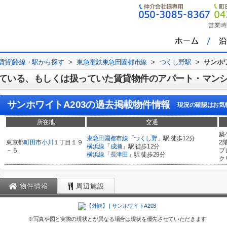
営業時
(賃貸)路線・駅から探す
>
東急電鉄東急田園都市線
>
つくし野駅
>
サンホワ
ている、もしくは扱っていた賃貸物件のアパート・マン
サンホワイトA203
の過去掲載物件情報
現況の確認はお気
所在地
交通
築
東急田園都市線
「
つくし野
」駅 徒歩12分
東京都
町田市
小川
１丁目１９
2
横浜線
「
成瀬
」駅 徒歩12分
－５
プ
横浜線
「
長津田
」駅 徒歩29分
ク
物件情報
周辺施設
※写真や図と実際の現状とが異なる場合は現状を優先させていただきます