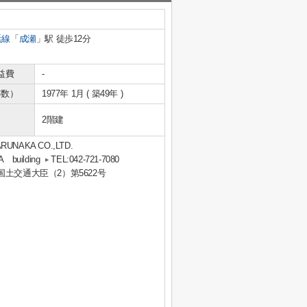
浜線
「
成瀬
」駅 徒歩12分
益費
-
年数）
1977年 1月 ( 築49年 )
2階建
KA CO.,LTD.
uilding
TEL:042-721-7080
 国土交通大臣（2）第5622号