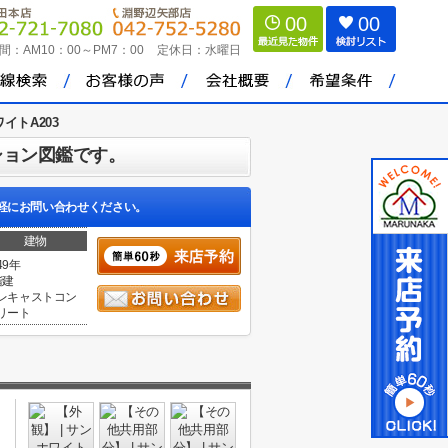
00
00
間：
AM10：00～PM7：00
定休日：
水曜日
イトA203
ション図鑑です。
軽にお問い合わせください。
建物
49年
階建
レキャストコン
リート