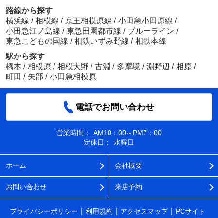
路線から探す
横浜線
/
相模線
/
京王相模原線
/
小田急小田原線
/
小田急江ノ島線
/
東急田園都市線
/
ブルーライン
/
東急こどもの国線
/
相鉄いずみ野線
/
相鉄本線
駅から探す
橋本
/
相模原
/
相模大野
/
古淵
/
多摩境
/
淵野辺
/
相原
/
町田
/
矢部
/
小田急相模原
電話でお問い合わせ
営業時間：
AM10：00～PM7：00
定休日：
水曜日
ホーム
会社概要
お問い合わせ
来店予約
プライバシーポリシー
利用規約
アクセスマップ
PCサイト