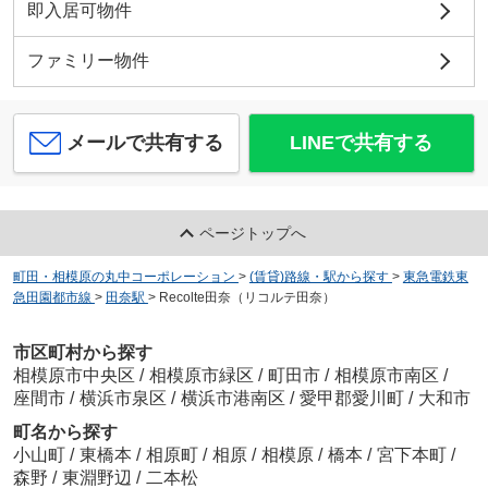
即入居可物件
ファミリー物件
メールで共有する
LINEで共有する
ページトップへ
町田・相模原の丸中コーポレーション
>
(賃貸)路線・駅から探す
>
東急電鉄東
急田園都市線
>
田奈駅
>
Recolte田奈（リコルテ田奈）
市区町村から探す
相模原市中央区
/
相模原市緑区
/
町田市
/
相模原市南区
/
座間市
/
横浜市泉区
/
横浜市港南区
/
愛甲郡愛川町
/
大和市
町名から探す
小山町
/
東橋本
/
相原町
/
相原
/
相模原
/
橋本
/
宮下本町
/
森野
/
東淵野辺
/
二本松