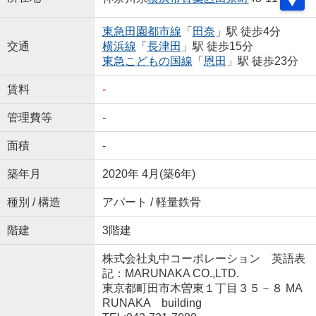
東急田園都市線
「
田奈
」駅 徒歩4分
交通
横浜線
「
長津田
」駅 徒歩15分
東急こどもの国線
「
恩田
」駅 徒歩23分
賃料
-
管理費等
-
面積
-
築年月
2020年 4月(築6年)
種別 / 構造
アパート / 軽量鉄骨
階建
3階建
株式会社丸中コーポレーション 英語表
記：MARUNAKA CO.,LTD.
東京都町田市木曽東１丁目３５－８ MA
RUNAKA building