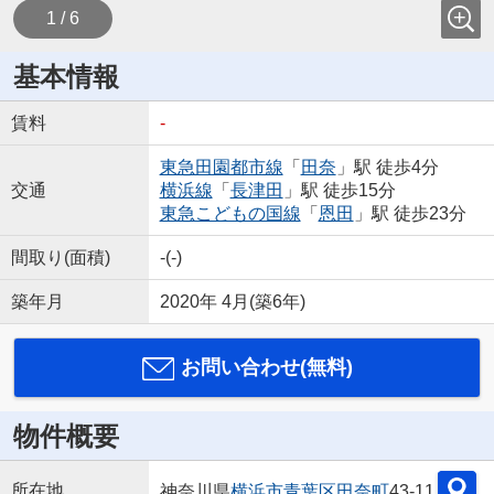
1 / 6
基本情報
賃料
-
東急田園都市線
「
田奈
」駅 徒歩4分
交通
横浜線
「
長津田
」駅 徒歩15分
東急こどもの国線
「
恩田
」駅 徒歩23分
間取り(面積)
-(-)
築年月
2020年 4月(築6年)
お問い合わせ(無料)
物件概要
所在地
神奈川県
横浜市青葉区
田奈町
43-11