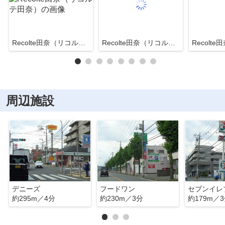
Recolte田奈（リコルテ田奈）
Recolte田奈（リコルテ田奈）
周辺施設
デニーズ
フードワン
セブンイレ
約295m／4分
約230m／3分
約179m／