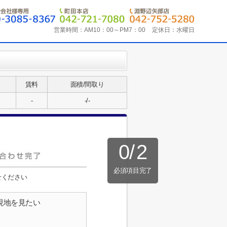
営業時間：
AM10：00～PM7：00
定休日：
水曜日
賃料
面積/間取り
-
-/-
0
/
2
必須項目完了
せください
現地を見たい