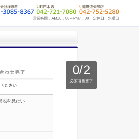
営業時間：
AM10：00～PM7：00
定休日：
水曜日
0
/
2
必須項目完了
せください
現地を見たい