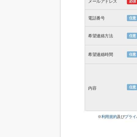
メールアドレス
必須
電話番号
任意
希望連絡方法
任意
希望連絡時間
任意
任意
内容
※
利用規約
及び
プライ