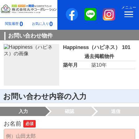
メニュー
0
0
閲覧履歴
お気に入り
お問い合わせ物件
Happiness（ハピネス） 101
過去掲載物件
築年月
築10年
お問い合わせ内容の入力
入力
確認
送信
お名前
必須