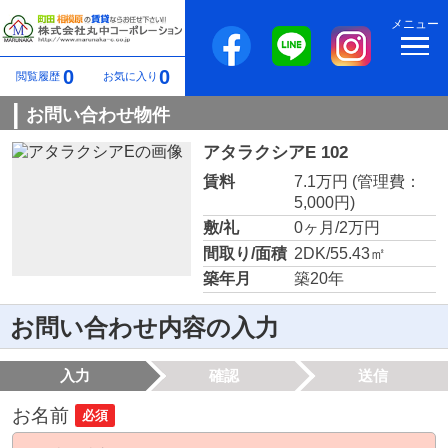
メニュー
0
0
閲覧履歴
お気に入り
お問い合わせ物件
アタラクシアE 102
賃料
7.1万円
(管理費：
5,000円)
敷/礼
0ヶ月/2万円
間取り/面積
2DK/55.43㎡
築年月
築20年
お問い合わせ内容の入力
入力
確認
送信
お名前
必須