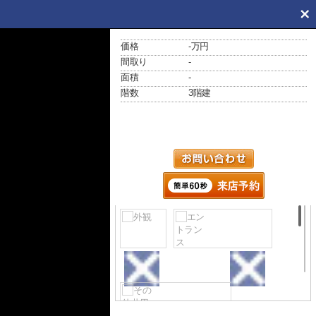
価格
-万円
間取り
-
面積
-
階数
3階建
外観
エントランス