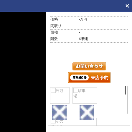
価格
-万円
間取り
-
面積
-
階数
4階建
外観
駐車場