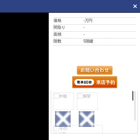
価格
-万円
間取り
-
面積
-
階数
5階建
外観
展望