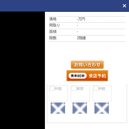
価格
-万円
間取り
-
面積
-
階数
2階建
外観
展望
外観