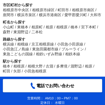
市区町村から探す
相模原市中央区
/
相模原市緑区
/
町田市
/
相模原市南区
/
座間市
/
横浜市泉区
/
横浜市港南区
/
愛甲郡愛川町
/
大和市
町名から探す
小山町
/
東橋本
/
相原町
/
相原
/
相模原
/
橋本
/
宮下本町
/
森野
/
東淵野辺
/
二本松
路線から探す
横浜線
/
相模線
/
京王相模原線
/
小田急小田原線
/
小田急江ノ島線
/
東急田園都市線
/
ブルーライン
/
東急こどもの国線
/
相鉄いずみ野線
/
相鉄本線
駅から探す
橋本
/
相模原
/
相模大野
/
古淵
/
多摩境
/
淵野辺
/
相原
/
町田
/
矢部
/
小田急相模原
電話でお問い合わせ
営業時間：
AM10：00～PM7：00
定休日：
水曜日