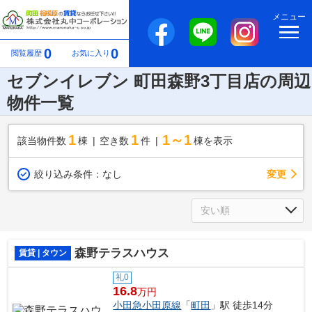
メニュー
0
0
閲覧履歴
お気に入り
セブンイレブン 町田森野3丁目店の周辺
物件一覧
1
1
1～1
該当物件数
棟
空き数
件
棟を表示
変更
絞り込み条件：
なし
森野テラスハウス
賃貸 | タウン
礼0
16.8
万円
小田急小田原線
「
町田
」駅 徒歩14分