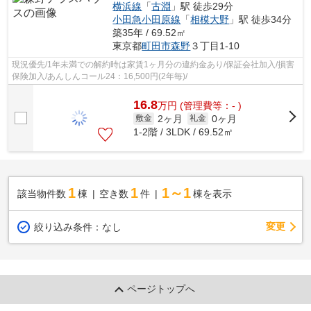
横浜線
「
古淵
」駅 徒歩29分
小田急小田原線
「
相模大野
」駅 徒歩34分
築35年 / 69.52㎡
東京都
町田市
森野
３丁目1-10
現況優先/1年未満での解約時は家賃1ヶ月分の違約金あり/保証会社加入/損害
保険加入/あんしんコール24：16,500円(2年毎)/
16.8
万
円
(管理費等：- )
2ヶ月
0ヶ月
敷金
礼金
1-2階 / 3LDK / 69.52㎡
1
1
1～1
該当物件数
棟
空き数
件
棟を表示
変更
絞り込み条件：
なし
ページトップへ